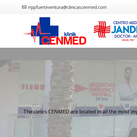
rrppfuerteventura@clinicascenmed.com
The clinics CENMED are located in all the most imp