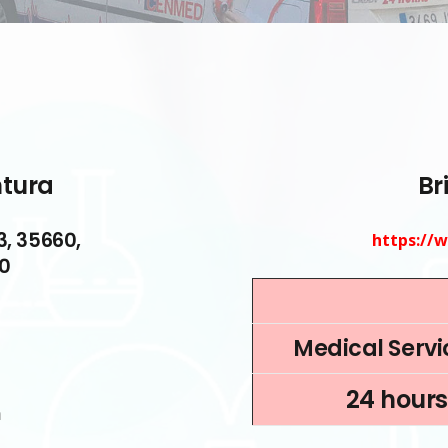
ntura
Br
3, 35660,
https://
10
Medical Servic
24 hours
m