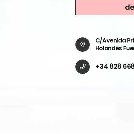
de
C/Avenida Pr
Holandés Fue
+34 828 668