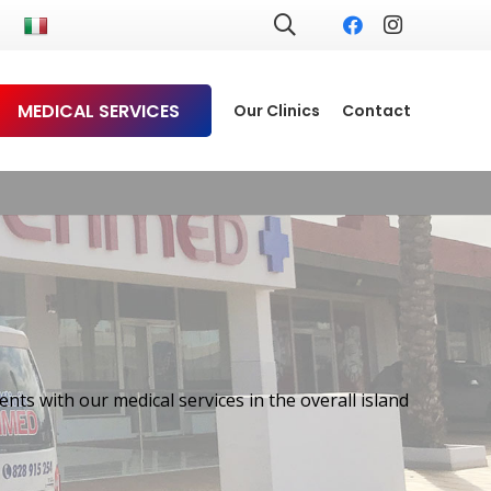
MEDICAL SERVICES
Our Clinics
Contact
ING
nts with our medical services in the overall island