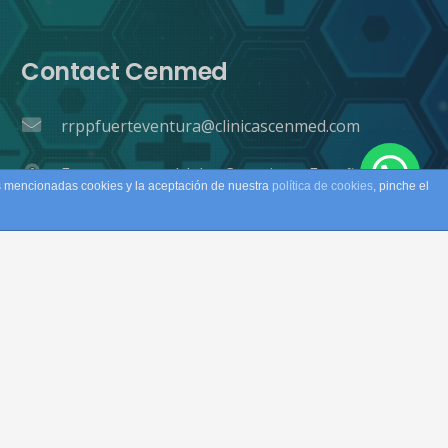
Contact Cenmed
rrppfuerteventura@clinicascenmed.com
Fuerteventura | Islas Canarias. » España
as mencionadas cookies y la aceptación de nuestra
política de cookies
, pinche el