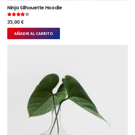
Ninja Silhouette Hoodie
Valorado en
4.00
de 5
35,00
€
AÑADIR AL CARRITO