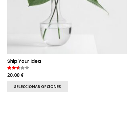
Ship Your Idea
Valorado en
2.49
de 5
20,00
€
SELECCIONAR OPCIONES