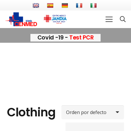
Covid -19 -
Test PCR
Clothing