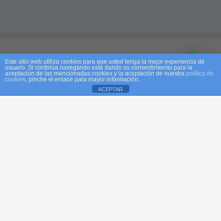
Este sitio web utiliza cookies para que usted tenga la mejor experiencia de
usuario. Si continúa navegando está dando su consentimiento para la
aceptación de las mencionadas cookies y la aceptación de nuestra
política de
cookies
, pinche el enlace para mayor información.
ACEPTAR
Aviso de cookies