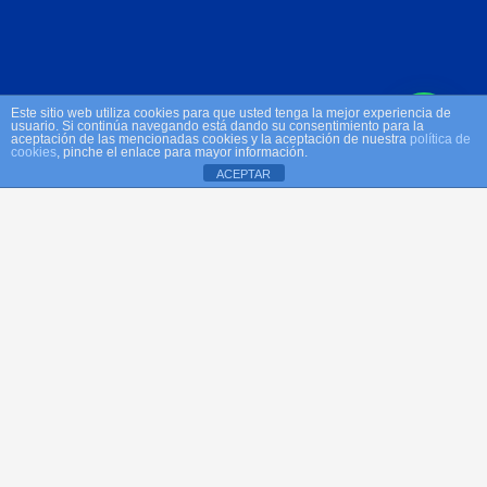
Este sitio web utiliza cookies para que usted tenga la mejor experiencia de
usuario. Si continúa navegando está dando su consentimiento para la
aceptación de las mencionadas cookies y la aceptación de nuestra
política de
cookies
, pinche el enlace para mayor información.
ACEPTAR
Aviso de cookies